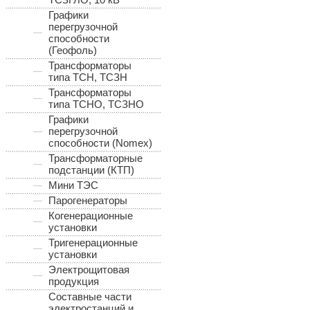
Графики
перегрузочной
способности
(Геофоль)
Трансформаторы
типа ТСН, ТСЗН
Трансформаторы
типа ТСНО, ТСЗНО
Графики
перегрузочной
способности (Nomex)
Трансформаторные
подстанции (КТП)
Мини ТЭС
Парогенераторы
Когенерационные
установки
Тригенерационные
установки
Электрощитовая
продукция
Составные части
электростанций и