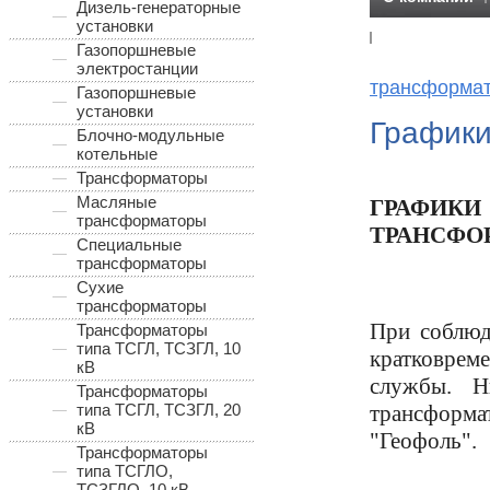
Дизель-генераторные
установки
Отзывы клие
Газопоршневые
электростанции
трансформа
Газопоршневые
установки
Графики
Блочно-модульные
котельные
Трансформаторы
Масляные
ГРАФИК
трансформаторы
ТРАНСФО
Специальные
трансформаторы
Сухие
трансформаторы
При соблюд
Трансформаторы
типа ТСГЛ, ТСЗГЛ, 10
кратковрем
кВ
службы. Н
Трансформаторы
типа ТСГЛ, ТСЗГЛ, 20
трансформа
кВ
"Геофоль".
Трансформаторы
типа ТСГЛО,
ТСЗГЛО, 10 кВ