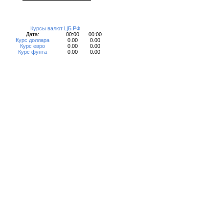
Курсы валют ЦБ РФ
Дата:
00:00
00:00
Курс доллара
0.00
0.00
Курс евро
0.00
0.00
Курс фунта
0.00
0.00