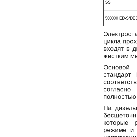
SS
500000 ED-S/DE
Электрост
цикла прох
входят в 
жестким м
Основой 
стандарт 
соответс
согласно
полностью
На дизель
бесщеточн
которые 
режиме и 