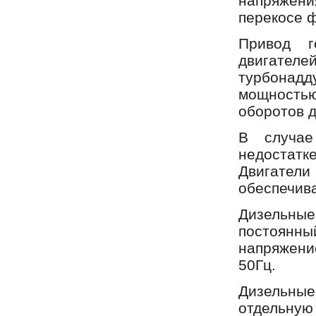
напряжен
перекосе 
Привод г
двигате
турбонадд
мощность
оборотов д
В случае
недостатк
Двигател
обеспечива
Дизельные
постоянн
напряжени
50Гц.
Дизельны
отдельную