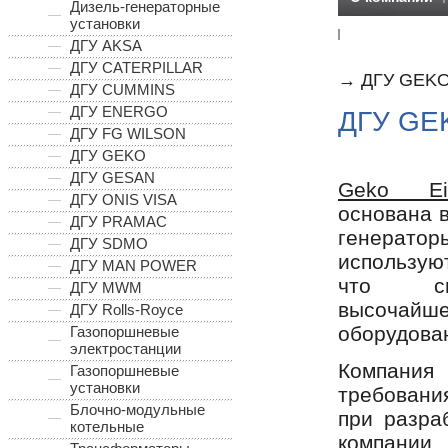
Дизель-генераторные
установки
Отзывы клие
ДГУ AKSA
ДГУ CATERPILLAR
→
ДГУ GEK
ДГУ CUMMINS
ДГУ ENERGO
ДГУ GE
ДГУ FG WILSON
ДГУ GEKO
ДГУ GESAN
Geko Ei
ДГУ ONIS VISA
основана в
ДГУ PRAMAC
генерат
ДГУ SDMO
использую
ДГУ MAN POWER
что св
ДГУ MWM
высочайш
ДГУ Rolls-Royce
оборудова
Газопоршневые
электростанции
Компания 
Газопоршневые
установки
требовани
Блочно-модульные
при разра
котельные
компани