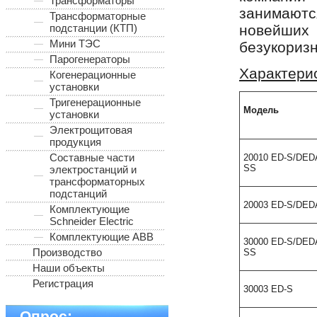
Трансформаторы
занимают
Трансформаторные
подстанции (КТП)
новейших 
Мини ТЭС
безукоризн
Парогенераторы
Характери
Когенерационные
установки
Тригенерационные
Модель
установки
Электрощитовая
продукция
Составные части
20010 ED-S/DED
SS
электростанций и
трансформаторных
подстанций
20003 ED-S/DED
Комплектующие
Schneider Electric
Комплектующие ABB
30000 ED-S/DED
Производство
SS
Наши объекты
Регистрация
30003 ED-S
Опрос: